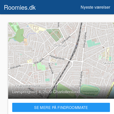
Roomies.dk
Nyeste værelser
Løvspringsvej 4, 2920 Charlottenlund
SE MERE PÅ FINDROOMMATE