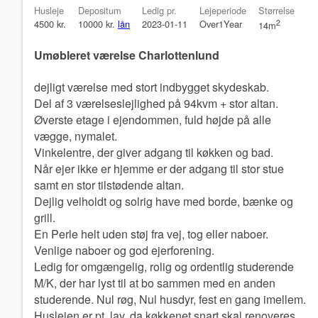
Husleje
Depositum
Ledig pr.
Lejeperiode
Størrelse
4500 kr.
10000 kr.
lån
2023-01-11
Over1Year
2
14m
Umøbleret værelse Charlottenlund
dejligt værelse med stort indbygget skydeskab.
Del af 3 værelseslejlighed på 94kvm + stor altan.
Øverste etage i ejendommen, fuld højde på alle
vægge, nymalet.
Vinkelentre, der giver adgang til køkken og bad.
Når ejer ikke er hjemme er der adgang til stor stue
samt en stor tilstødende altan.
Dejlig velholdt og solrig have med borde, bænke og
grill.
En Perle helt uden støj fra vej, tog eller naboer.
Venlige naboer og god ejerforening.
Ledig for omgængelig, rolig og ordentlig studerende
M/K, der har lyst til at bo sammen med en anden
studerende. Nul røg, Nul husdyr, fest en gang imellem.
Huslejen er pt. lav, da køkkenet snart skal renoveres.