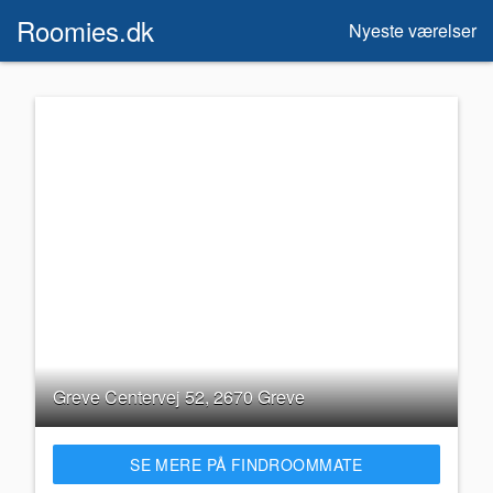
Roomies.dk
Nyeste værelser
Greve Centervej 52, 2670 Greve
SE MERE PÅ FINDROOMMATE