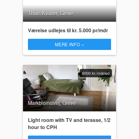
Thors Kvarter, Greve
Værelse udlejes til kr. 5.000 pr/mdr
MERE INFO »
6000 kr./måned
Markblomstvej, Greve
Light room with TV and terasse, 1/2
hour to CPH