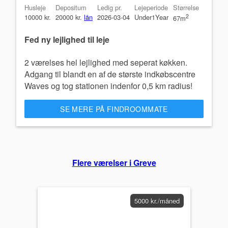
Husleje
Depositum
Ledig pr.
Lejeperiode
Størrelse
10000 kr.
20000 kr.
lån
2026-03-04
Under1Year
2
67m
Fed ny lejlighed til leje
2 værelses hel lejlighed med seperat køkken.
Adgang til blandt en af de største indkøbscentre
Waves og tog stationen indenfor 0,5 km radius!
SE MERE PÅ FINDROOMMATE
Flere værelser i Greve
5000 kr./måned