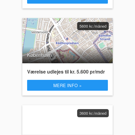
5600 kr./måned
København
Værelse udlejes til kr. 5.600 pr/mdr
MERE INFO »
3600 kr./måned