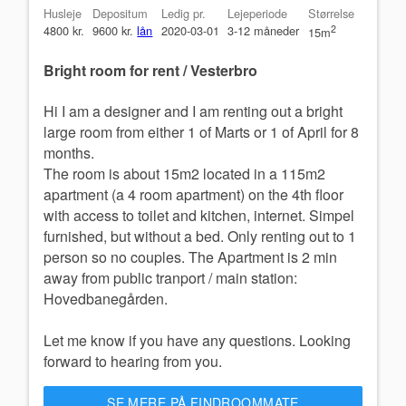
Husleje
Depositum
Ledig pr.
Lejeperiode
Størrelse
4800 kr.
9600 kr.
lån
2020-03-01
3-12 måneder
2
15m
Bright room for rent / Vesterbro
Hi I am a designer and I am renting out a bright
large room from either 1 of Marts or 1 of April for 8
months.
The room is about 15m2 located in a 115m2
apartment (a 4 room apartment) on the 4th floor
with access to toilet and kitchen, internet. Simpel
furnished, but without a bed. Only renting out to 1
person so no couples. The Apartment is 2 min
away from public tranport / main station:
Hovedbanegården.
Let me know if you have any questions. Looking
forward to hearing from you.
SE MERE PÅ FINDROOMMATE