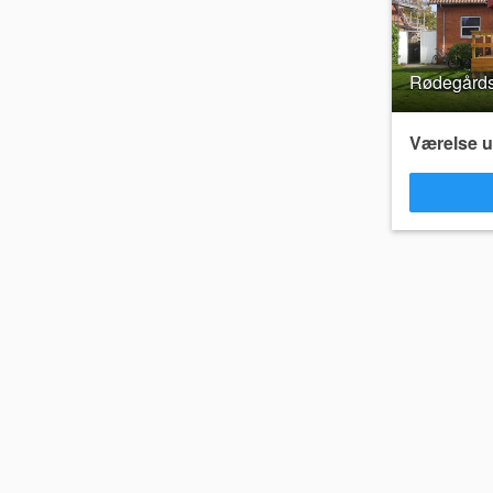
Rødegårds
Værelse ud