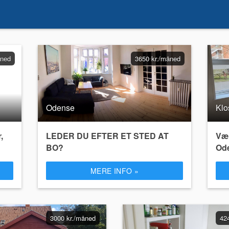
åned
3650 kr./måned
Odense
Klo
,
LEDER DU EFTER ET STED AT
Vær
BO?
Od
MERE INFO »
3000 kr./måned
42