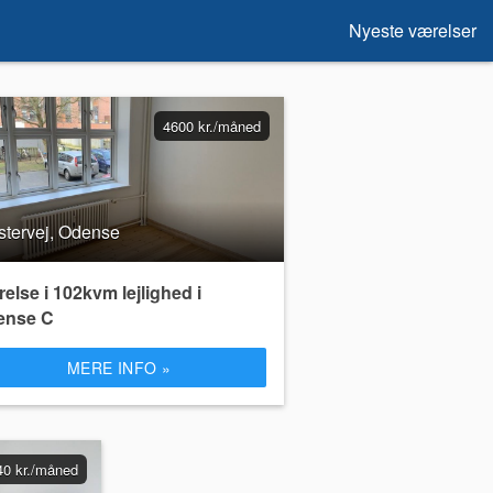
Nyeste værelser
4600 kr./måned
stervej, Odense
else i 102kvm lejlighed i
ense C
MERE INFO »
40 kr./måned