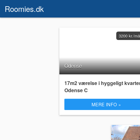
Roomies.dk
3200 kr./m
Odense
17m2 værelse i hyggeligt kvarter
Odense C
MERE INFO »