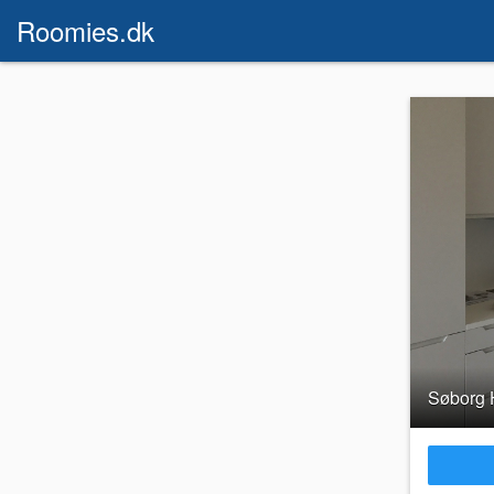
Roomies.dk
Søborg 