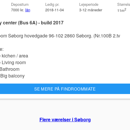
Depositum
Ledig pr.
Lejeperiode
Størrel
7000 kr.
lån
2018-11-04
3-12 måneder
2
11m
y center (Bus 6A) - build 2017
oom Søborg hovedgade 96-102 2860 Søborg. (Nr.100B 2.tv
e:
 kichen / area
 Living room
 Bathroom
Big balcony
SE MERE PÅ FINDROOMMATE
Flere værelser i Søborg