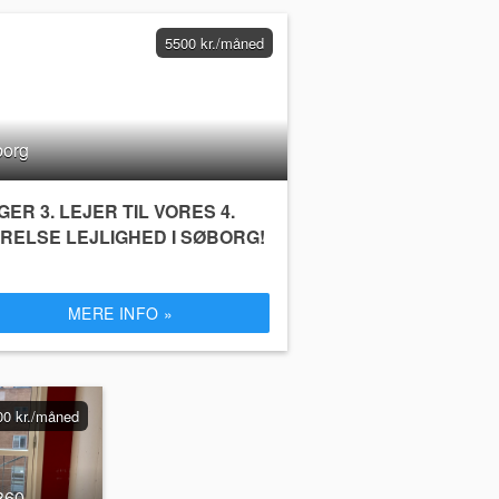
5500 kr./måned
org
GER 3. LEJER TIL VORES 4.
RELSE LEJLIGHED I SØBORG!
MERE INFO »
00 kr./måned
860