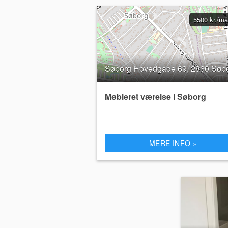
5500 kr./m
Søborg Hovedgade 69, 2860 Søb
Møbleret værelse i Søborg
MERE INFO »