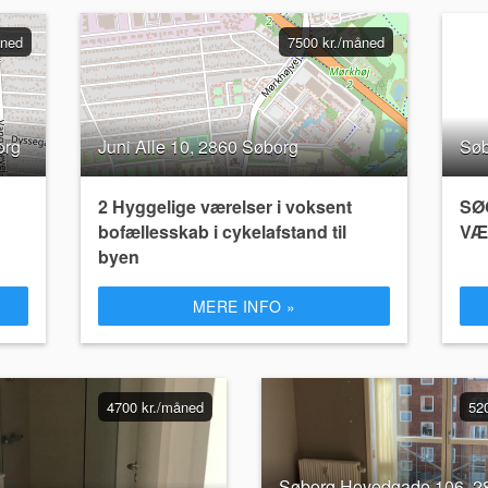
åned
7500 kr./måned
org
Juni Alle 10, 2860 Søborg
Søb
2 Hyggelige værelser i voksent
SØ
bofællesskab i cykelafstand til
VÆ
byen
MERE INFO »
4700 kr./måned
52
Søborg Hovedgade 106, 2