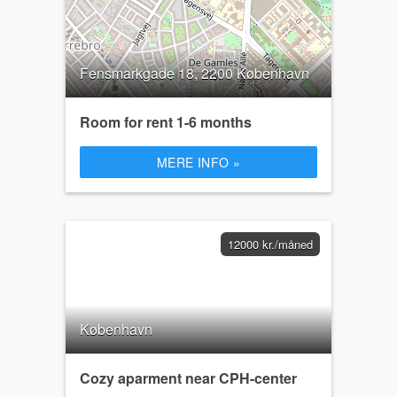
Fensmarkgade 18, 2200 København
Room for rent 1-6 months
MERE INFO »
12000 kr./måned
København
Cozy aparment near CPH-center