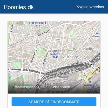
Roomies.dk
Nyeste værelser
Gråstensgade 9, 1677 København
SE MERE PÅ FINDROOMMATE