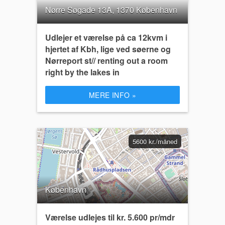
Nørre Søgade 13A, 1370 København
Udlejer et værelse på ca 12kvm i
hjertet af Kbh, lige ved søerne og
Nørreport st// renting out a room
right by the lakes in
MERE INFO »
5600 kr./måned
København
Værelse udlejes til kr. 5.600 pr/mdr