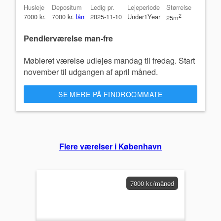
Husleje
Depositum
Ledig pr.
Lejeperiode
Størrelse
7000 kr.
7000 kr.
lån
2025-11-10
Under1Year
2
25m
Pendlerværelse man-fre
Møbleret værelse udlejes mandag til fredag. Start
november til udgangen af april måned.
SE MERE PÅ FINDROOMMATE
Flere værelser i København
7000 kr./måned