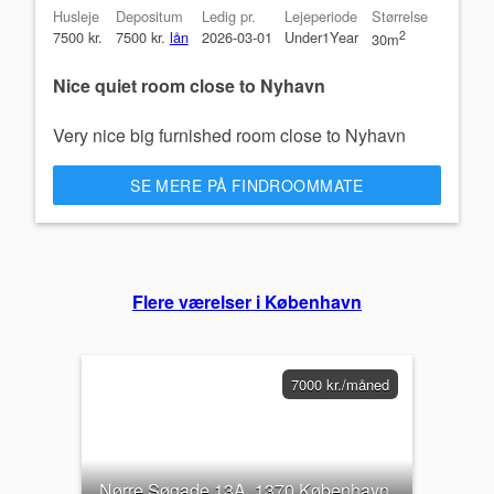
Husleje
Depositum
Ledig pr.
Lejeperiode
Størrelse
7500 kr.
7500 kr.
lån
2026-03-01
Under1Year
2
30m
Nice quiet room close to Nyhavn
Very nice big furnished room close to Nyhavn
SE MERE PÅ FINDROOMMATE
Flere værelser i København
7000 kr./måned
Nørre Søgade 13A, 1370 København