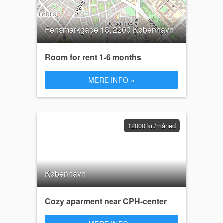
Fensmarkgade 18, 2200 København
Room for rent 1-6 months
MERE INFO »
12000 kr./måned
København
Cozy aparment near CPH-center