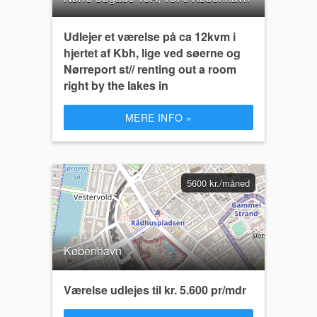
Udlejer et værelse på ca 12kvm i
hjertet af Kbh, lige ved søerne og
Nørreport st// renting out a room
right by the lakes in
MERE INFO »
5600 kr./måned
København
Værelse udlejes til kr. 5.600 pr/mdr