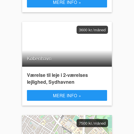
MERE INFO »
3600 kr./måned
København
Værelse til leje i 2-værelses
lejlighed, Sydhavnen
MERE INFO »
7500 kr./måned