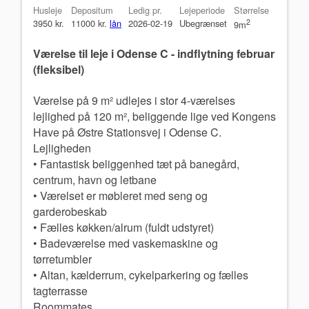
Husleje
Depositum
Ledig pr.
Lejeperiode
Størrelse
3950 kr.
11000 kr.
lån
2026-02-19
Ubegrænset
2
9m
Værelse til leje i Odense C - indflytning februar
(fleksibel)
Værelse på 9 m² udlejes i stor 4-værelses
lejlighed på 120 m², beliggende lige ved Kongens
Have på Østre Stationsvej i Odense C.
Lejligheden
• Fantastisk beliggenhed tæt på banegård,
centrum, havn og letbane
• Værelset er møbleret med seng og
garderobeskab
• Fælles køkken/alrum (fuldt udstyret)
• Badeværelse med vaskemaskine og
tørretumbler
• Altan, kælderrum, cykelparkering og fælles
tagterrasse
Roommates