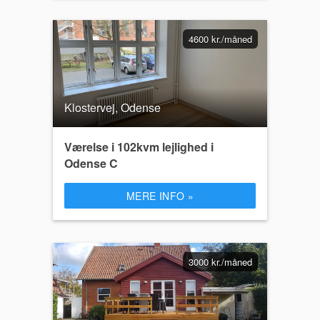
4600 kr./måned
Klostervej, Odense
Værelse i 102kvm lejlighed i
Odense C
MERE INFO »
3000 kr./måned