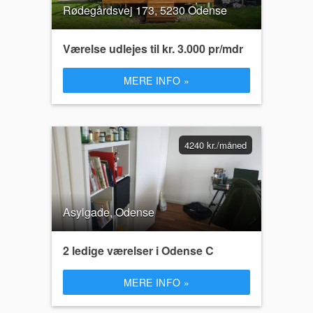
Rødegårdsvej 173, 5230 Odense
Værelse udlejes til kr. 3.000 pr/mdr
MERE INFO »
4240 kr./måned
Asylgade, Odense
2 ledige værelser i Odense C
MERE INFO »